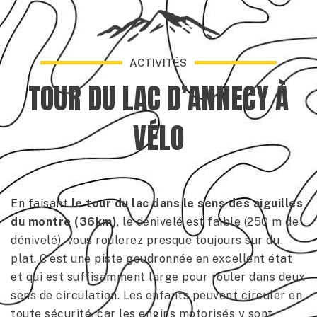
ACTIVITÉS
TOUR DU LAC D’ANNECY À
VÉLO
En faisant
le tour du lac dans le sens des aiguilles
du montre (36km)
, le dénivelé est faible (250 m de
dénivelé), vous roulerez presque toujours sur du
plat. C’est une piste goudronnée en excellent état
et qui est suffisamment large pour rouler dans deux
sens de circulation. Les enfants peuvent circuler en
toute sécurité, car les engins motorisés y sont