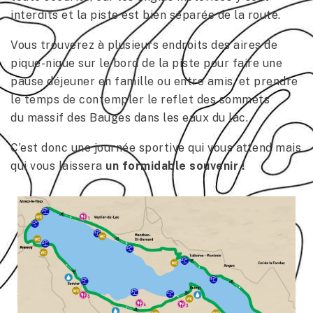
interdits et la piste est bien séparée de la route.
Vous trouverez à plusieurs endroits des aires de
pique-nique sur le bord de la piste pour faire une
pause déjeuner en famille ou entre amis, et prendre
le temps de contempler le reflet des sommets
du massif des Bauges dans les eaux du lac.
C’est donc une journée sportive qui vous attend mais
qui vous laissera
un formidable souvenir !