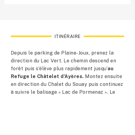
ITINÉRAIRE
Depuis le parking de Plaine-Joux, prenez la
direction du Lac Vert. Le chemin descend en
forêt puis s’élève plus rapidement jusqu’
au
Refuge le Châtelet d’Ayères.
Montez ensuite
en direction du Chalet du Souay puis continuez
à suivre le balisage « Lac de Pormenaz ». Le
sentier amène quelques mètres plus bas à une
passerelle qui traverse le torrent du Souay et
s’engage sur un chemin qui monte plus
franchement dans la pente herbeuse des
Argentières. Passez le petit pont sur le