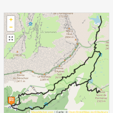
+
−
MapsMarker.com
|
Carte: ©
OpenStreetMap contributeurs