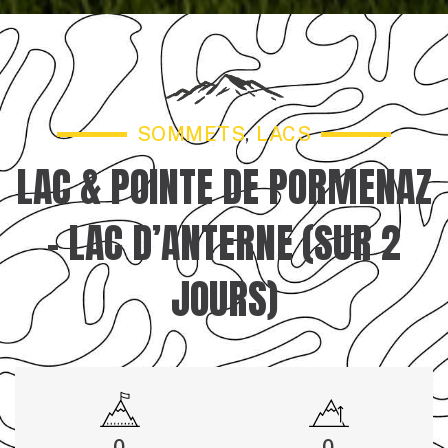
SOMMETS
,
LACS
LAC & POINTE DE PORMENAZ
– LAC D’ANTERNE (SUR 2
JOURS)
0
0