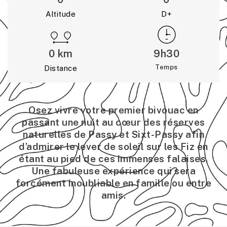
Altitude
D+
0
 km
9h30
Temps
Distance
Osez vivre votre premier bivouac en
passant une nuit au cœur des réserves
naturelles de Passy et Sixt-Passy afin
d’admirer le lever de soleil sur les Fiz en
étant au pied de ces immenses falaises.
Une fabuleuse expérience qui sera
forcément inoubliable en famille ou entre
amis.