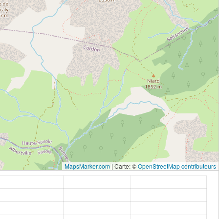
MapsMarker.com
|
Carte: ©
OpenStreetMap contributeurs